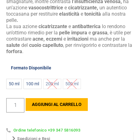
smagliature, inoltre contrasta
l’insufficienza venosa,
ha
un’azione
vasocostrittrice
e
cicatrizzante,
un autentico
toccasana per restituire
elasticità
e
tonicità
alla nostra
pelle
.
La sua azione
cicatrizzante
e
antibatterica
lo rendono
un’ottimo rimedio per la
pelle impura
e
grassa
, è utile per
contrastare
acne, eczemi
e
irritazioni
ma anche per la
salute
del
cuoio capelluto
, per rinvigorirlo e contrastare la
forfora
.
Formato Disponibile
50 ml
100 ml
200 ml
500 ml
AGGIUNGI AL CARRELLO
Ordine telefonico +39 347 5816093
Spedizioni e Resi