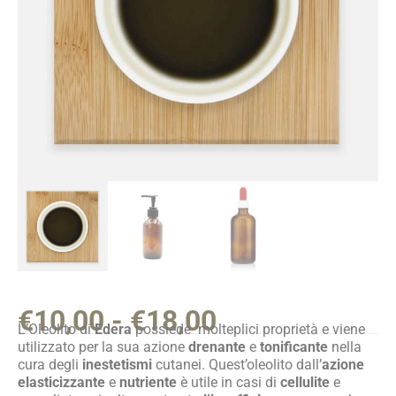
€
10,00
-
€
18,00
L’Oleolito di
Edera
possiede molteplici proprietà e viene
utilizzato per la sua azione
drenante
e
tonificante
nella
cura degli
inestetismi
cutanei. Quest’oleolito dall’
azione
elasticizzante
e
nutriente
è utile in casi di
cellulite
e