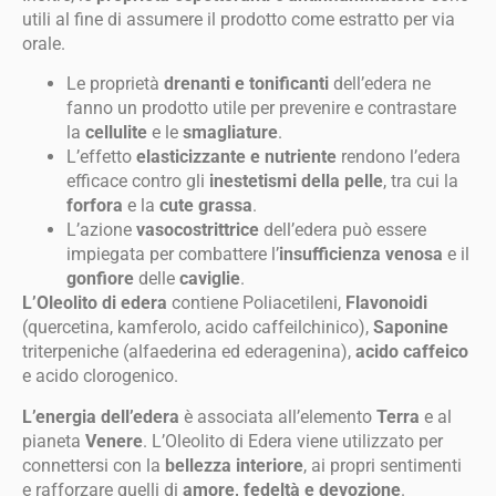
utili al fine di assumere il prodotto come estratto per via
orale.
Le proprietà
drenanti e tonificanti
dell’edera ne
fanno un prodotto utile per prevenire e contrastare
la
cellulite
e le
smagliature
.
L’effetto
elasticizzante e nutriente
rendono l’edera
efficace contro gli
inestetismi della pelle
, tra cui la
forfora
e la
cute grassa
.
L’azione
vasocostrittrice
dell’edera può essere
impiegata per combattere l’
insufficienza venosa
e il
gonfiore
delle
caviglie
.
L’Oleolito di edera
contiene Poliacetileni,
Flavonoidi
(quercetina, kamferolo, acido caffeilchinico),
Saponine
triterpeniche (alfaederina ed ederagenina),
acido caffeico
e acido clorogenico.
L’energia dell’edera
è associata all’elemento
Terra
e al
pianeta
Venere
. L’Oleolito di Edera viene utilizzato per
connettersi con la
bellezza interiore
, ai propri sentimenti
e rafforzare quelli di
amore, fedeltà e devozione
.