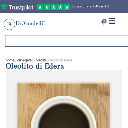
Eccezionale
4.9
su
5.0
0
home
/
oli vegetali
/
oleoliti
/ oleolito di edera
Oleolito di Edera